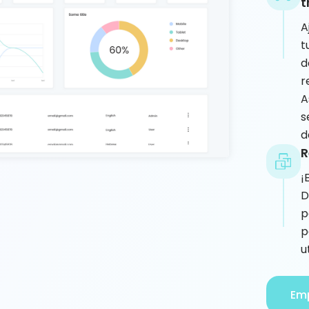
t
A
t
d
r
A
s
d
R
¡
D
p
p
u
Em