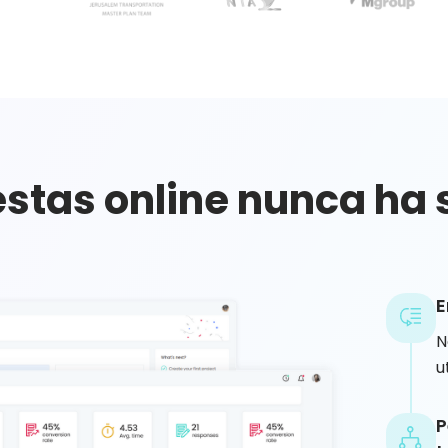
tas online nunca ha s
E
N
u
P