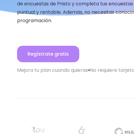
de encuestas de Pristo y completa tus encuestas
puntual y rentable. Además, no necesitas conoci
programación.
Regístrate gratis
Mejora tu plan cuando quieras
No requiere tarjet