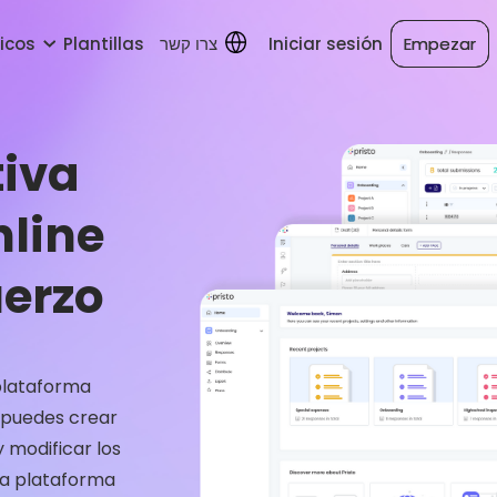
icos
Plantillas
צרו קשר
Iniciar sesión
Empezar
Empezar
tiva
nline
uerzo
 plataforma
e puedes crear
y modificar los
la plataforma