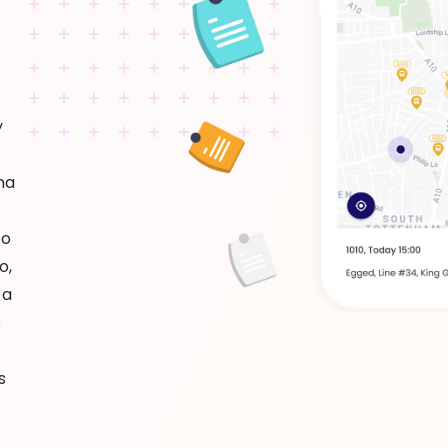
y
na
to
o,
 a
s
s